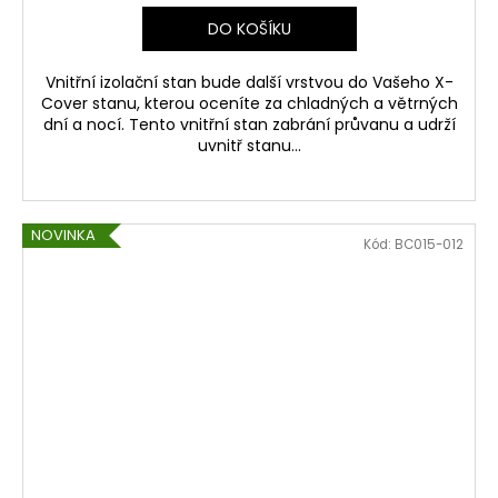
DO KOŠÍKU
Vnitřní izolační stan bude další vrstvou do Vašeho X-
Cover stanu, kterou oceníte za chladných a větrných
dní a nocí. Tento vnitřní stan zabrání průvanu a udrží
uvnitř stanu...
NOVINKA
Kód:
BC015-012