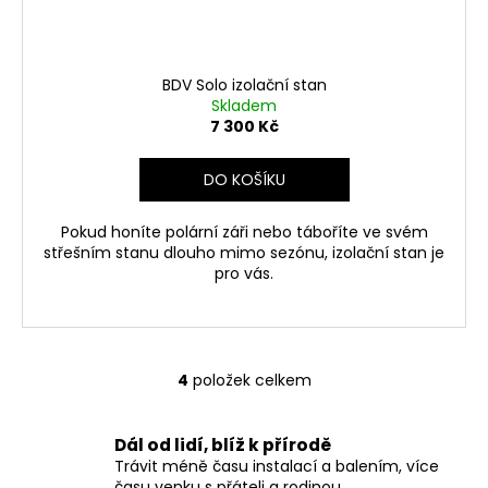
BDV Solo izolační stan
Skladem
7 300 Kč
DO KOŠÍKU
Pokud honíte polární záři nebo táboříte ve svém
střešním stanu dlouho mimo sezónu, izolační stan je
pro vás.
4
položek celkem
O
v
l
Dál od lidí, blíž k přírodě
á
Trávit méně času instalací a balením, více
d
času venku s přáteli a rodinou.