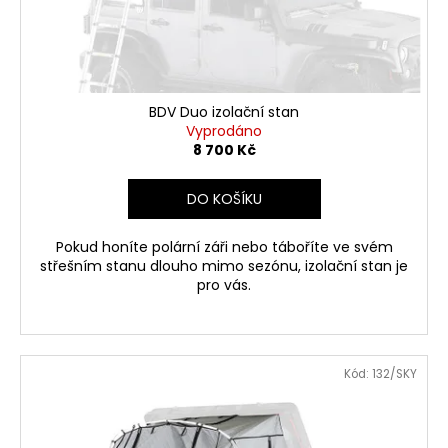
č
d
u
u
j
k
e
t
m
ů
e
BDV Duo izolační stan
Vyprodáno
8 700 Kč
DUAL
CARABINER
DO KOŠÍKU
SET
VELKÝ
Pokud honíte polární záři nebo táboříte ve svém
550
Kč
střešním stanu dlouho mimo sezónu, izolační stan je
pro vás.
Kód:
132/SKY