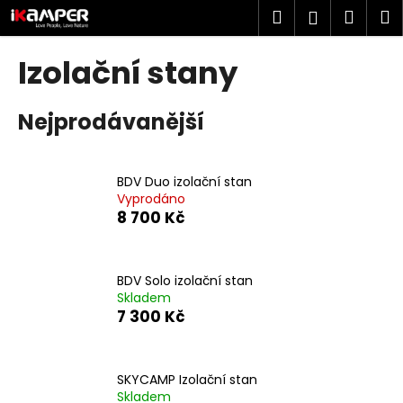
K
Přejít
Hledat
Náku
M
Přihlášen
na
o
obsah
Zpět
Zpět
košík
š
Izolační stany
í
C
k
Nejprodávanější
o
p
o
BDV Duo izolační stan
t
Vyprodáno
ř
8 700 Kč
e
b
u
BDV Solo izolační stan
Skladem
j
7 300 Kč
e
t
e
SKYCAMP Izolační stan
n
Skladem