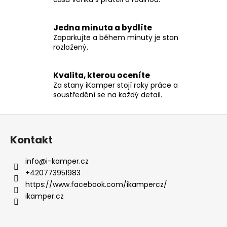
a
c
Jedna minuta a bydlíte
í
Zaparkujte a během minuty je stan
p
rozložený.
r
v
Kvalita, kterou oceníte
k
Za stany iKamper stojí roky práce a
y
soustředění se na každý detail.
v
ý
Z
p
á
i
Kontakt
s
p
u
a
info
@
i-kamper.cz
t
+420773951983
í
https://www.facebook.com/ikampercz/
ikamper.cz