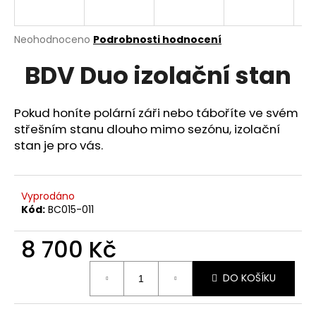
a
j
Průměrné
Neohodnoceno
Podrobnosti hodnocení
í
hodnocení
BDV Duo izolační stan
produktu
t
je
?
0,0
z
Pokud honíte polární záři nebo táboříte ve svém
5
střešním stanu dlouho mimo sezónu, izolační
hvězdiček.
stan je pro vás.
HLEDAT
Vyprodáno
Kód:
BC015-011
D
o
8 700 Kč
p
Měrná
o
DO KOŠÍKU
cena:
r
u