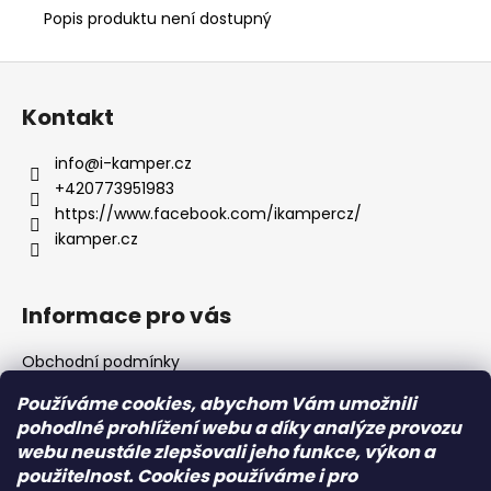
Popis produktu není dostupný
Z
á
Kontakt
p
a
info
@
i-kamper.cz
t
+420773951983
í
https://www.facebook.com/ikampercz/
ikamper.cz
Informace pro vás
Obchodní podmínky
Podmínky ochrany osobních údajů
Používáme cookies, abychom Vám umožnili
pohodlné prohlížení webu a díky analýze provozu
webu neustále zlepšovali jeho funkce, výkon a
Přijímáme online platby
použitelnost. Cookies používáme i pro