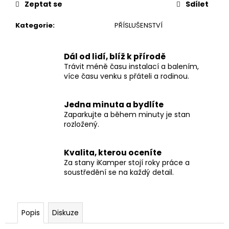
č
Zeptat se
Sdílet
u
j
Kategorie
:
PŘÍSLUŠENSTVÍ
e
m
e
Dál od lidí, blíž k přírodě
Trávit méně času instalací a balením,
více času venku s přáteli a rodinou.
DUAL
CARABINER
Jedna minuta a bydlíte
SET
STŘEDNÍ
Zaparkujte a během minuty je stan
rozložený.
500
Kč
Kvalita, kterou oceníte
Za stany iKamper stojí roky práce a
soustředění se na každý detail.
Popis
Diskuze