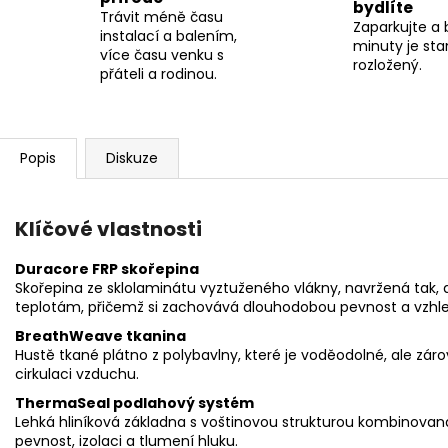
bydlíte
Trávit méně času
Zaparkujte a
instalací a balením,
minuty je sta
více času venku s
rozložený.
přáteli a rodinou.
Popis
Diskuze
Klíčové vlastnosti
Duracore FRP skořepina
Skořepina ze sklolaminátu vyztuženého vlákny, navržená tak, 
teplotám, přičemž si zachovává dlouhodobou pevnost a vzhle
BreathWeave tkanina
Hustě tkané plátno z polybavlny, které je voděodolné, ale zár
cirkulaci vzduchu.
ThermaSeal podlahový systém
Lehká hliníková základna s voštinovou strukturou kombinovaná
pevnost, izolaci
a
tlumení hluku
.