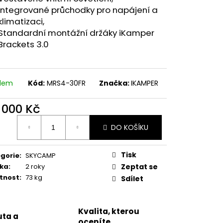
Integrované průchodky pro napájení a
klimatizaci,
0 Kč
Standardní montážní držáky
iKamper
Brackets 3.0
adem
Kód:
MRS4-30FR
Značka:
IKAMPER
5 000 Kč
ná
DO KOŠÍKU
:
Tisk
gorie
:
SKYCAMP
ka
:
2 roky
Zeptat se
tnost
:
73 kg
Sdílet
Kvalita, kterou
ta a
oceníte