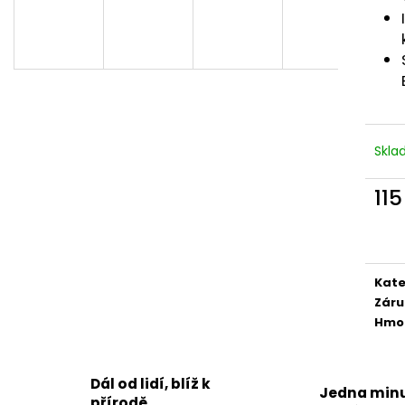
SKYCAMP 3.0 PRO 4 OSOBY
XCOVER 2.0
94 500 Kč
55 000 Kč
A
Původně:
105 000 Kč
Původně:
65 00
R
Skl
M
11
Měr
A
cena
Kate
Záru
Hmo
Dál od lidí, blíž k
Jedna minu
přírodě