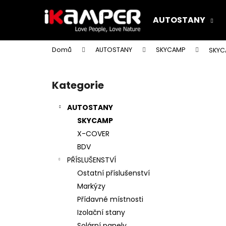
K
Přejít
na
o
AUTOSTANY
obsah
Zpět
Zpět
š
do
do
í
Domů
AUTOSTANY
SKYCAMP
SKYC
k
obchodu
obchodu
P
o
Kategorie
Přeskočit
s
kategorie
t
AUTOSTANY
r
SKYCAMP
a
X-COVER
n
BDV
n
PŘÍSLUŠENSTVÍ
í
Ostatní příslušenství
p
Markýzy
a
Přídavné místnosti
n
Izolační stany
e
Solární panely