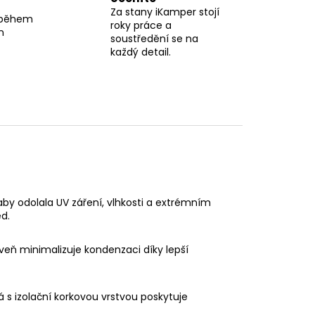
Za stany iKamper stojí
 během
roky práce a
n
soustředění se na
každý detail.
aby odolala UV záření, vlhkosti a extrémním
d.
oveň minimalizuje kondenzaci díky lepší
 s izolační korkovou vrstvou poskytuje