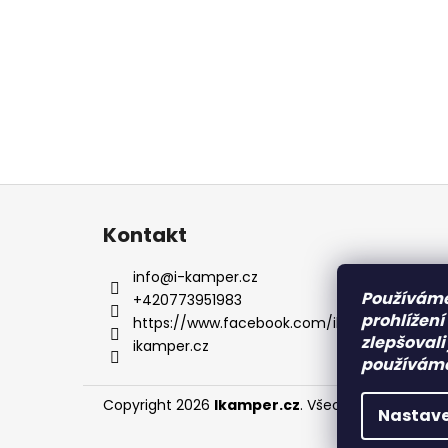
Z
á
Kontakt
p
a
info
@
i-kamper.cz
t
Používáme
+420773951983
prohlížení
í
https://www.facebook.com/ikampercz/
zlepšovali
ikamper.cz
používáme 
Copyright 2026
Ikamper.cz
. Všechna práva vyhr
Nastave