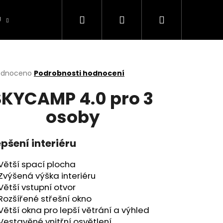
Hledat
Přihlášení
Nákupní
U
CAMPING
Půjčovna stanů
Sněhové Ř
košík
rné
odnoceno
Podrobnosti hodnocení
cení
SKYCAMP 4.0 pro 3
ktu
osoby
ček.
pšení interiéru
Větší spací plocha
Zvýšená výška interiéru
Větší vstupní otvor
Následující
Rozšířené střešní okno
Větší okna pro lepší větrání a výhled
Vestavěné vnitřní osvětlení,