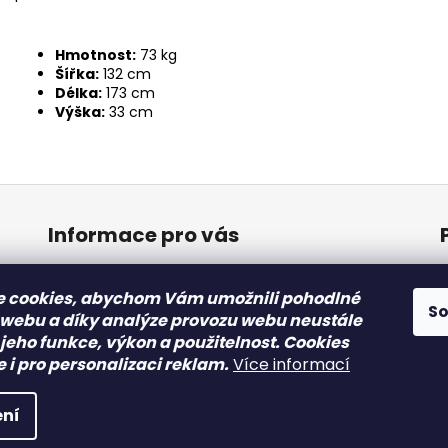
Hmotnost:
73 kg
Šířka:
132 cm
Délka:
173 cm
Výška:
33 cm
Informace pro vás
Obchodní podmínky
 cookies, abychom Vám umožnili pohodlné
Podmínky ochrany osobních údajů
S
 webu a díky analýze provozu webu neustále
 jeho funkce, výkon a použitelnost. Cookies
i pro personalizaci reklam.
Více informací
azena.
ní