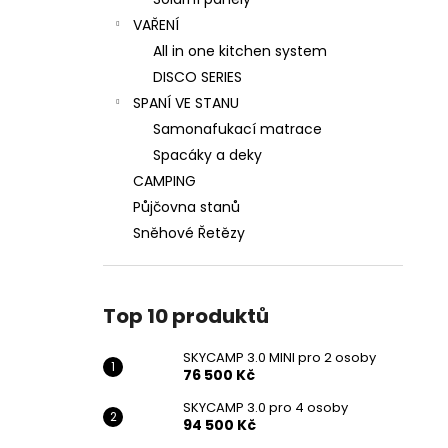
SKYCAMP 3.0 MINI PRO 2 OSOBY
l
VAŘENÍ
76 500 Kč
Původně:
85 000 Kč
All in one kitchen system
DISCO SERIES
SPANÍ VE STANU
Samonafukací matrace
Spacáky a deky
CAMPING
Půjčovna stanů
Sněhové Řetězy
Top 10 produktů
SKYCAMP 3.0 MINI pro 2 osoby
76 500 Kč
SKYCAMP 3.0 pro 4 osoby
94 500 Kč