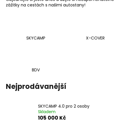
zážitky na cestách s našimi autostany!
a
j
í
t
?
SKYCAMP
X-COVER
HLEDAT
BDV
Nejprodávanější
D
o
p
SKYCAMP 4.0 pro 2 osoby
o
Skladem
105 000 Kč
r
u