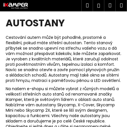
K
Přejít
Hledat
Náku
M
Přihlášen
na
o
obsah
Zpět
Zpět
košík
š
AUTOSTANY
í
C
k
o
Cestování autem může být pohodlné, prostorné a
flexibilní, pokud máte střešní autostan. Tento stanový
p
příbytek se snadno upevní na střechu vašeho vozu a dá
o
vám možnost přespávat kdekoliv, kde můžete zaparkovat.
t
Je vyroben z kvalitních materiálů, které zaručují odolnost
proti povětrnostním vlivům, tepelnou izolaci a komfort.
ř
Navíc se snadno otevře a zavře pomocí plynových pružin
e
a skládacích schodů. Autostany mají také okna se sítěmi
proti hmyzu, matraci s paměťovou pěnou a LED osvětlení.
b
u
Na našem e-shopu si můžete vybrat z různých modelů a
velikostí střešních auto stanů od renomované značky
j
iKamper, která je světovým lídrem v oblasti auto stanů.
e
Nabízíme vám autostany Skycamp, X-Cover, Skycamp
Mini nebo Skycamp 2X, které se liší svým designem,
t
kapacitou a funkcemi. Všechny naše autostany jsou
e
skladem a doručujeme je po celé České republice.
n
Objednejte si ještě dnes a užijte si nezapomenutelné