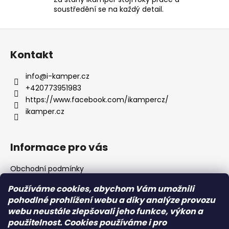
y
soustředění se na každý detail.
v
ý
Z
p
á
i
Kontakt
s
p
u
a
info
@
i-kamper.cz
t
+420773951983
í
https://www.facebook.com/ikampercz/
ikamper.cz
Informace pro vás
Obchodní podmínky
Podmínky ochrany osobních údajů
Používáme cookies, abychom Vám umožnili
pohodlné prohlížení webu a díky analýze provozu
webu neustále zlepšovali jeho funkce, výkon a
Přijímáme online platby
použitelnost. Cookies používáme i pro