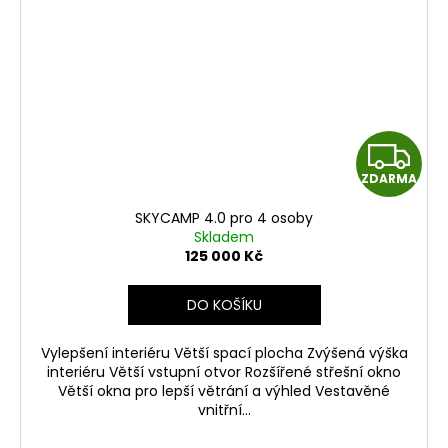
Z
ZDARMA
D
SKYCAMP 4.0 pro 4 osoby
A
Skladem
125 000 Kč
R
DO KOŠÍKU
M
Vylepšení interiéru Větší spací plocha Zvýšená výška
A
interiéru Větší vstupní otvor Rozšířené střešní okno
Větší okna pro lepší větrání a výhled Vestavěné
vnitřní...