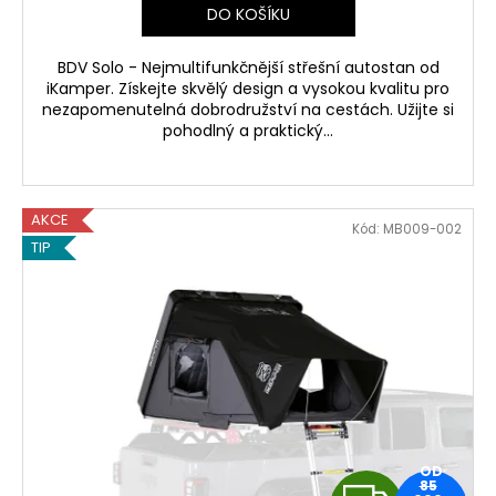
DO KOŠÍKU
BDV Solo - Nejmultifunkčnější střešní autostan od
iKamper. Získejte skvělý design a vysokou kvalitu pro
nezapomenutelná dobrodružství na cestách. Užijte si
pohodlný a praktický...
AKCE
Kód:
MB009-002
TIP
OD
85