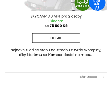
Z
000
KČ
ZDARMA
AŽ
D
–10 %
SKYCAMP 3.0 MINI pro 2 osoby
A
Skladem
76 500 Kč
od
R
DETAIL
M
Nejnovější edice stanu na střechu z tvrdé skořepiny,
A
díky kterému se iKamper dostal na mapu.
Kód:
MB008-002