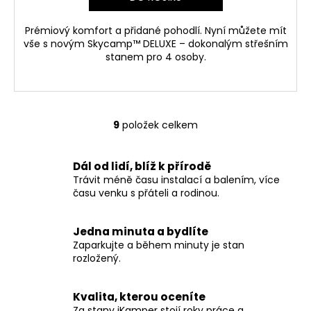
Prémiový komfort a přidané pohodlí. Nyní můžete mít
vše s novým Skycamp™ DELUXE – dokonalým střešním
stanem pro 4 osoby.
9
položek celkem
O
v
l
Dál od lidí, blíž k přírodě
á
Trávit méně času instalací a balením, více
d
času venku s přáteli a rodinou.
a
c
Jedna minuta a bydlíte
í
Zaparkujte a během minuty je stan
p
rozložený.
r
v
Kvalita, kterou oceníte
k
Za stany iKamper stojí roky práce a