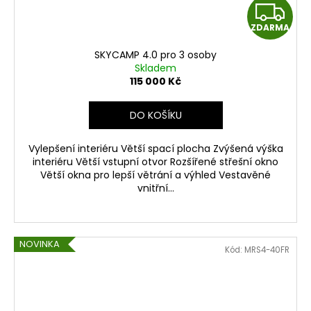
Z
ZDARMA
D
SKYCAMP 4.0 pro 3 osoby
A
Skladem
115 000 Kč
R
DO KOŠÍKU
M
Vylepšení interiéru Větší spací plocha Zvýšená výška
A
interiéru Větší vstupní otvor Rozšířené střešní okno
Větší okna pro lepší větrání a výhled Vestavěné
vnitřní...
NOVINKA
Kód:
MRS4-40FR