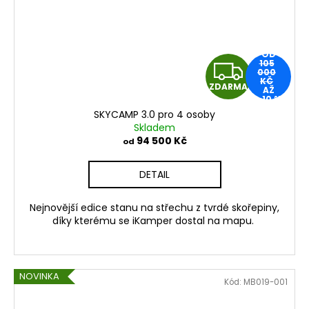
OD
Z
105
000
KČ
ZDARMA
AŽ
D
–10 %
SKYCAMP 3.0 pro 4 osoby
A
Skladem
94 500 Kč
od
R
DETAIL
M
Nejnovější edice stanu na střechu z tvrdé skořepiny,
A
díky kterému se iKamper dostal na mapu.
NOVINKA
Kód:
MB019-001