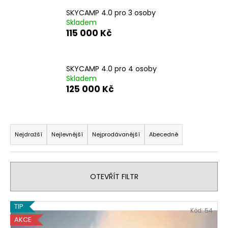
č
u
SKYCAMP 4.0 pro 3 osoby
j
Skladem
115 000 Kč
e
m
e
SKYCAMP 4.0 pro 4 osoby
Skladem
SKYCAMP
125 000 Kč
4.0
PRO
2
Ř
OSOBY
a
105
Nejdražší
Nejlevnější
Nejprodávanější
Abecedně
000
z
Kč
e
n
OTEVŘÍT FILTR
í
p
V
TIP
Kód:
54
r
ý
AKCE