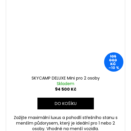
105
000
KČ
–10 %
SKYCAMP DELUXE Mini pro 2 osoby
Skladem
94 500 Kč
DO KOŠÍKU
Zažijte maximální luxus a pohodlí střešního stanu s
menším půdorysem, který je ideální pro 1 nebo 2
osoby. Vhodné na menší vozidla.