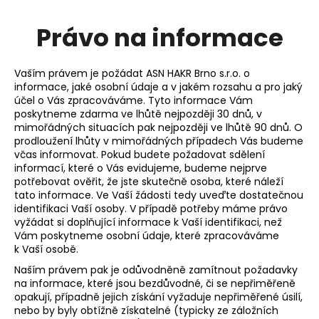
č
u
Právo na informace
j
e
m
Vaším právem je požádat ASN HAKR Brno s.r.o. o
e
informace, jaké osobní údaje a v jakém rozsahu a pro jaký
účel o Vás zpracováváme. Tyto informace Vám
poskytneme zdarma ve lhůtě nejpozději 30 dnů, v
VINYLOVÁ
mimořádných situacích pak nejpozději ve lhůtě 90 dnů. O
STŘÍŠKA
prodloužení lhůty v mimořádných případech Vás budeme
1
včas informovat. Pokud budete požadovat sdělení
800
informací, které o Vás evidujeme, budeme nejprve
Kč
potřebovat ověřit, že jste skutečně osoba, které náleží
tato informace. Ve Vaší žádosti tedy uveďte dostatečnou
identifikaci Vaší osoby. V případě potřeby máme právo
vyžádat si doplňující informace k Vaší identifikaci, než
Vám poskytneme osobní údaje, které zpracováváme
k Vaší osobě.
Naším právem pak je odůvodněně zamítnout požadavky
na informace, které jsou bezdůvodné, či se nepřiměřeně
opakují, případně jejich získání vyžaduje nepřiměřené úsilí,
nebo by byly obtížně získatelné (typicky ze záložních