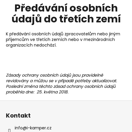
Předávání osobních
údajů do třetích zemí
K předávání osobních údajů zpracovatelům nebo jiným
příjemcům ve třetích zemích nebo v mezinárodních
organizacích nedochází.
Zásady ochrany osobních údajů jsou pravidelně
revidovány a můžou se v případě potřeby aktualizovat.
Poslední změna těchto zásad ochrany osobních údajů
proběhla dne:
25. května 2018.
Z
á
Kontakt
p
a
info
@
i-kamper.cz