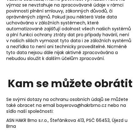
výmaz se nevztahuje na zpracovávané údaje v rámci
povinnosti plnění smlouvy, zákonných důvodů, či
oprávněných zájmů. Pokud jsou některá Vaše data
uchovávána v záložních systémech, které
automatizovaně zajišťují odolnost všech našich systémů
a plní funkci ochrany ztráty dat pro případy havárií, není
v našich silách vymazat tyto data i ze záložních systémů
a nezřídka to není ani technicky proveditelné. Nicméně
tyto data nejsou dále nijak aktivně zpracovávána a
nebudou sloužit k dalším účelům zpracování.
Kam se můžete obrátit
Se svými dotazy na ochranu osobních údajů se můžete
také obracet na email bayerova@hakrbrno.cz nebo na
sídlo naší společnosti:
ASN HAKR Brno s.r.o., Štefánikova 413, PSČ 66453, Újezd u
Brna