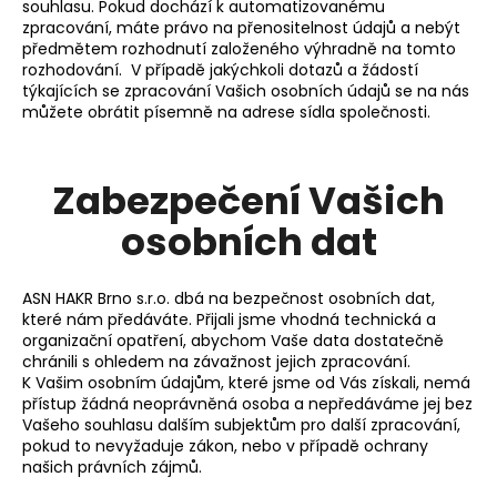
souhlasu. Pokud dochází k automatizovanému
a
zpracování, máte právo na přenositelnost údajů a nebýt
předmětem rozhodnutí založeného výhradně na tomto
j
rozhodování. V případě jakýchkoli dotazů a žádostí
í
týkajících se zpracování Vašich osobních údajů se na nás
t
můžete obrátit písemně na adrese sídla společnosti.
?
Zabezpečení Vašich
osobních dat
HLEDAT
ASN HAKR Brno s.r.o. dbá na bezpečnost osobních dat,
které nám předáváte. Přijali jsme vhodná technická a
organizační opatření, abychom Vaše data dostatečně
D
chránili s ohledem na závažnost jejich zpracování.
o
K Vašim osobním údajům, které jsme od Vás získali, nemá
p
přístup žádná neoprávněná osoba a nepředáváme jej bez
o
Vašeho souhlasu dalším subjektům pro další zpracování,
pokud to nevyžaduje zákon, nebo v případě ochrany
r
našich právních zájmů.
u