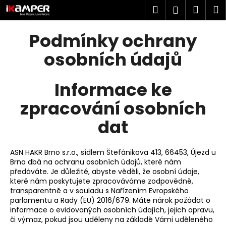
K
Přejít
Hledat
Náku
M
Přihlášen
na
o
obsah
Zpět
Zpět
košík
š
Podmínky ochrany
í
C
osobních údajů
k
o
p
Informace ke
o
zpracování osobních
t
ř
dat
e
b
ASN HAKR Brno s.r.o., sídlem Štefánikova 413, 66453, Újezd u
u
Brna dbá na ochranu osobních údajů, které nám
j
předáváte. Je důležité, abyste věděli, že osobní údaje,
které nám poskytujete zpracováváme zodpovědně,
e
transparentně a v souladu s Nařízením Evropského
t
parlamentu a Rady (EU) 2016/679. Máte nárok požádat o
e
informace o evidovaných osobních údajích, jejich opravu,
či výmaz, pokud jsou uděleny na základě Vámi uděleného
n