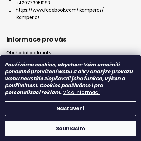
t
+420773951983
í
https://www.facebook.com/ikampercz/
ikamper.cz
Informace pro vás
Obchodní podmínky
Podmínky ochrany osobních údajů
Používáme cookies, abychom Vám umožnili
pohodlné prohlížení webu a díky analýze provozu
webu neustále zlepšovali jeho funkce, výkon a
Přijímáme online platby
použitelnost. Cookies používáme i pro
personalizaci reklam.
Více informací
Nastavení
Vytvořil Shoptet
Souhlasím
Copyright 2026
Ikamper.cz
. Všechna práva vyhrazena.