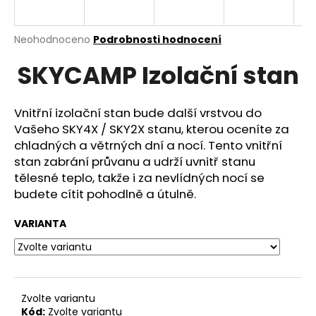
a
j
Průměrné
Neohodnoceno
Podrobnosti hodnocení
í
hodnocení
SKYCAMP Izolační stan
produktu
t
je
?
0,0
z
Vnitřní izolační stan bude další vrstvou do
5
Vašeho SKY4X / SKY2X stanu, kterou oceníte za
hvězdiček.
chladných a větrných dní a nocí. Tento vnitřní
stan zabrání průvanu a udrží uvnitř stanu
HLEDAT
tělesné teplo, takže i za nevlídných nocí se
budete cítit pohodlně a útulně.
D
VARIANTA
o
p
o
r
Zvolte variantu
u
Kód:
Zvolte variantu