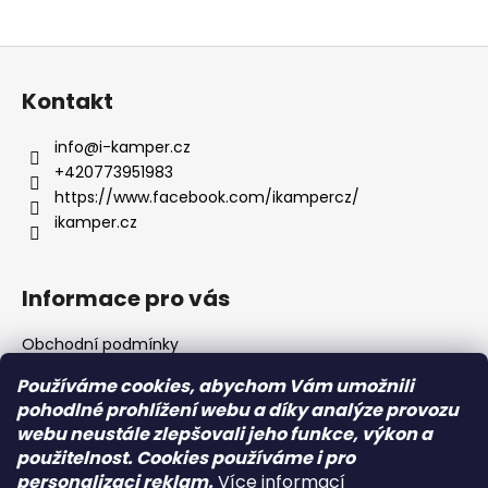
Z
á
Kontakt
p
a
info
@
i-kamper.cz
t
+420773951983
í
https://www.facebook.com/ikampercz/
ikamper.cz
Informace pro vás
Obchodní podmínky
Podmínky ochrany osobních údajů
Používáme cookies, abychom Vám umožnili
pohodlné prohlížení webu a díky analýze provozu
webu neustále zlepšovali jeho funkce, výkon a
Přijímáme online platby
použitelnost. Cookies používáme i pro
personalizaci reklam.
Více informací