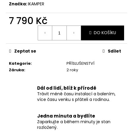
č
Značka:
IKAMPER
u
j
7 790 Kč
e
m
Měrná
e
DO KOŠÍKU
cena:
DUAL
Zeptat se
Sdílet
CARABINER
SET
Kategorie
:
PŘÍSLUŠENSTVÍ
STŘEDNÍ
Záruka
:
2 roky
500
Kč
Dál od lidí, blíž k přírodě
Trávit méně času instalací a balením,
více času venku s přáteli a rodinou.
Jedna minuta a bydlíte
Zaparkujte a během minuty je stan
rozložený.