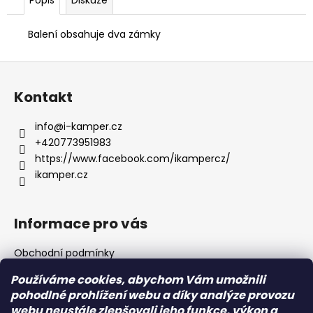
Balení obsahuje dva zámky
Z
á
Kontakt
p
a
info
@
i-kamper.cz
t
+420773951983
í
https://www.facebook.com/ikampercz/
ikamper.cz
Informace pro vás
Obchodní podmínky
Podmínky ochrany osobních údajů
Používáme cookies, abychom Vám umožnili
pohodlné prohlížení webu a díky analýze provozu
webu neustále zlepšovali jeho funkce, výkon a