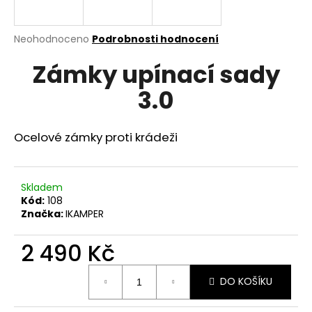
a
j
Průměrné
Neohodnoceno
Podrobnosti hodnocení
í
hodnocení
Zámky upínací sady
produktu
t
je
?
3.0
0,0
z
5
hvězdiček.
Ocelové zámky proti krádeži
HLEDAT
Skladem
Kód:
108
Značka:
IKAMPER
D
o
2 490 Kč
p
o
Měrná
r
DO KOŠÍKU
cena:
u