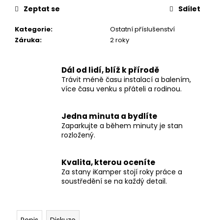
č
Zeptat se
Sdílet
u
j
Kategorie
:
Ostatní příslušenství
e
Záruka
:
2 roky
m
e
Dál od lidí, blíž k přírodě
Trávit méně času instalací a balením,
SKYCAMP
více času venku s přáteli a rodinou.
3.0
MINI
PRO
Jedna minuta a bydlíte
2
OSOBY
Zaparkujte a během minuty je stan
rozložený.
76
500
Kč
Kvalita, kterou oceníte
Původně:
Za stany iKamper stojí roky práce a
85
000
soustředění se na každý detail.
Kč
Popis
Diskuze