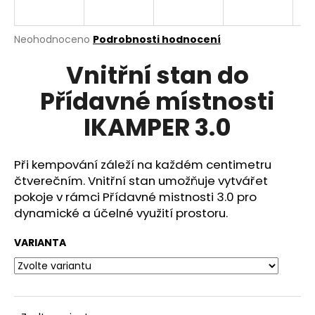
a
j
Průměrné
Neohodnoceno
Podrobnosti hodnocení
í
hodnocení
Vnitřní stan do
produktu
t
je
?
Přídavné místnosti
0,0
z
IKAMPER 3.0
5
hvězdiček.
Při kempování záleží na každém centimetru
HLEDAT
čtverečním.
Vnitřní stan umožňuje vytvářet
pokoje v rámci Přídavné mistnosti 3.0 pro
dynamické a účelné využití prostoru.
D
o
VARIANTA
p
o
r
u