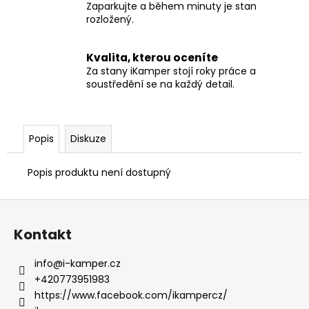
Zaparkujte a během minuty je stan
rozložený.
Kvalita, kterou oceníte
Za stany iKamper stojí roky práce a
soustředění se na každý detail.
Popis
Diskuze
Popis produktu není dostupný
Z
á
Kontakt
p
a
info
@
i-kamper.cz
t
+420773951983
í
https://www.facebook.com/ikampercz/