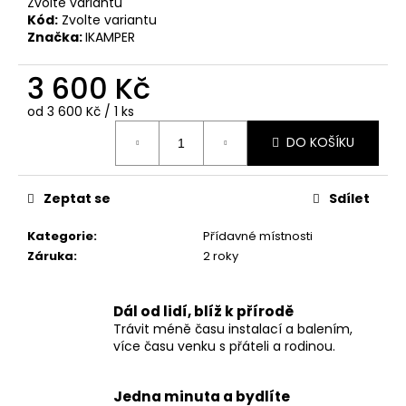
č
Zvolte variantu
u
Kód:
Zvolte variantu
Značka:
IKAMPER
j
e
3 600 Kč
m
e
Měrná
od 3 600 Kč / 1 ks
cena:
DO KOŠÍKU
SKYCAMP
4.0
PRO
Zeptat se
Sdílet
2
OSOBY
Kategorie
:
Přídavné místnosti
105
000
Záruka
:
2 roky
Kč
Dál od lidí, blíž k přírodě
Trávit méně času instalací a balením,
více času venku s přáteli a rodinou.
Jedna minuta a bydlíte