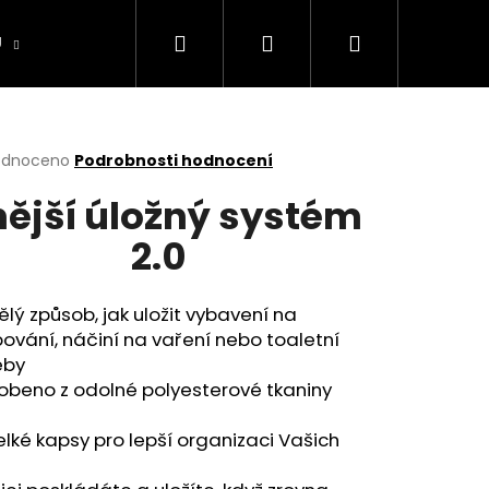
Hledat
Přihlášení
Nákupní
U
CAMPING
Půjčovna stanů
Sněhové Ř
košík
rné
odnoceno
Podrobnosti hodnocení
cení
ější úložný systém
ktu
2.0
ček.
ělý způsob, jak uložit vybavení na
vání, náčiní na vaření nebo toaletní
eby
obeno z odolné polyesterové tkaniny
D
Následující
elké kapsy pro lepší organizaci Vašich