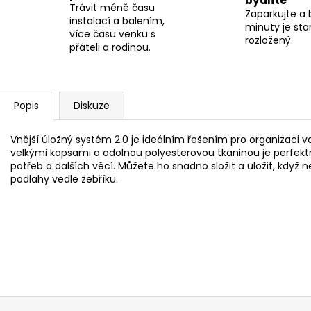
bydlíte
Trávit méně času
Zaparkujte a
instalací a balením,
minuty je sta
více času venku s
rozložený.
přáteli a rodinou.
Popis
Diskuze
Vnější úložný systém 2.0 je ideálním řešením pro organizaci
velkými kapsami a odolnou polyesterovou tkaninou je perfektní
potřeb a dalších věcí. Můžete ho snadno složit a uložit, když 
podlahy vedle žebříku.