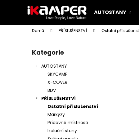
K
Přejít
na
o
AUTOSTANY
obsah
Zpět
Zpět
š
do
do
í
Domů
PŘÍSLUŠENSTVÍ
Ostatní příslušenst
k
obchodu
obchodu
P
o
Kategorie
Přeskočit
s
kategorie
t
AUTOSTANY
r
SKYCAMP
a
X-COVER
n
BDV
n
PŘÍSLUŠENSTVÍ
í
Ostatní příslušenství
p
Markýzy
a
Přídavné místnosti
n
Izolační stany
e
Solární panely