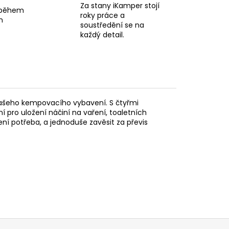
Za stany iKamper stojí
 během
roky práce a
n
soustředění se na
každý detail.
 vašeho kempovacího vybavení. S čtyřmi
 pro uložení náčiní na vaření, toaletních
není potřeba, a jednoduše zavěsit za převis