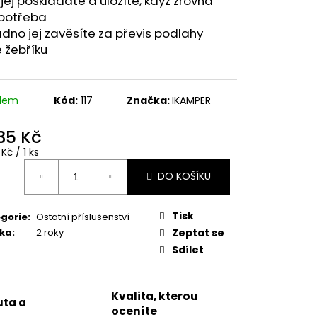
 jej poskládáte a uložíte, když zrovna
RO 4 OSOBY
 potřeba
dno jej zavěsíte za převis podlahy
00 Kč
 žebříku
adem
Kód:
117
Značka:
IKAMPER
335 Kč
ná
 Kč / 1 ks
:
DO KOŠÍKU
Tisk
gorie
:
Ostatní příslušenství
ka
:
2 roky
Zeptat se
Sdílet
Kvalita, kterou
ta a
oceníte