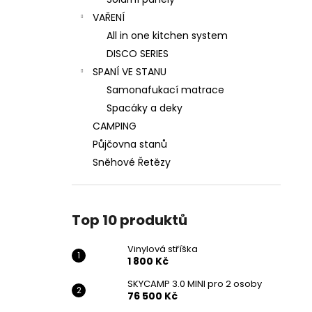
VINYLOVÁ STŘÍŠKA
l
VAŘENÍ
1 800 Kč
All in one kitchen system
DISCO SERIES
SPANÍ VE STANU
Samonafukací matrace
Spacáky a deky
CAMPING
Půjčovna stanů
Sněhové Řetězy
Top 10 produktů
Vinylová stříška
1 800 Kč
SKYCAMP 3.0 MINI pro 2 osoby
76 500 Kč