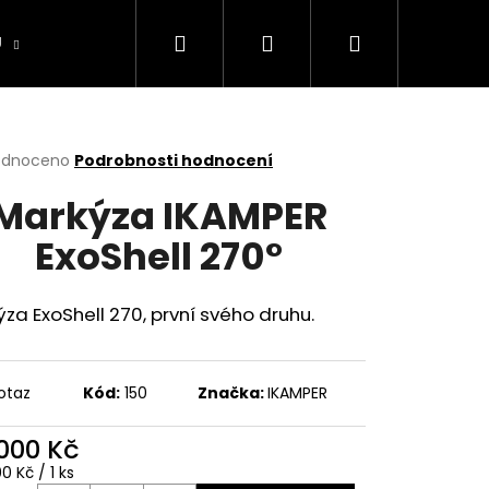
Hledat
Přihlášení
Nákupní
U
CAMPING
Půjčovna stanů
Sněhové Ř
košík
rné
odnoceno
Podrobnosti hodnocení
cení
Markýza IKAMPER
ktu
ExoShell 270°
ček.
za ExoShell 270, první svého druhu.
otaz
Kód:
150
Značka:
IKAMPER
Následující
 000 Kč
ná
0 Kč / 1 ks