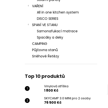
VINYLOVÁ STŘÍŠKA
l
VAŘENÍ
1 800 Kč
All in one kitchen system
DISCO SERIES
SPANÍ VE STANU
Samonafukací matrace
Spacáky a deky
CAMPING
Půjčovna stanů
Sněhové Řetězy
Top 10 produktů
Vinylová stříška
1 800 Kč
SKYCAMP 3.0 MINI pro 2 osoby
76 500 Kč