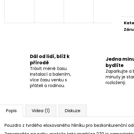
cena
SKYCAMP 3.0 MINI PRO 2 OSOBY
SKYCAMP 3.0 P
76 500 Kč
94 500 Kč
Původně:
85 000 Kč
Původně:
105 0
Kate
Záru
Dál od lidí, blíž k
Jedna minu
přírodě
bydlíte
Trávit méně času
Zaparkujte a
instalací a balením,
minuty je sta
více času venku s
rozložený.
přáteli a rodinou.
Popis
Videa (1)
Diskuze
Pouzdro z tvrdého eloxovaného hliníku pro bezkonkurenční od
Zapomeňte na nohy, protože tato markýza 270 je samostatně 