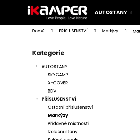
K
Přejít
na
o
AUTOSTANY
obsah
Zpět
Zpět
š
do
do
í
Domů
PŘÍSLUŠENSTVÍ
Markýzy
Mar
k
obchodu
obchodu
P
o
Kategorie
Přeskočit
s
kategorie
t
AUTOSTANY
r
SKYCAMP
a
X-COVER
n
BDV
n
PŘÍSLUŠENSTVÍ
í
Ostatní příslušenství
p
Markýzy
a
Přídavné místnosti
n
Izolační stany
e
Solární panely