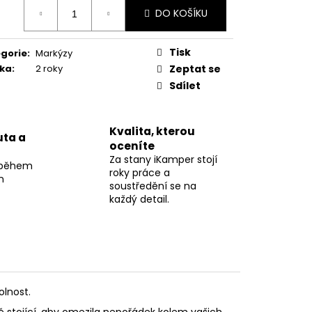
:
RO 4 OSOBY
DO KOŠÍKU
00 Kč
Tisk
gorie
:
Markýzy
ka
:
2 roky
Zeptat se
Sdílet
Kvalita, kterou
ta a
oceníte
Za stany iKamper stojí
 během
roky práce a
n
soustředění se na
každý detail.
olnost.
stojící, aby omezila nepořádek kolem vašich