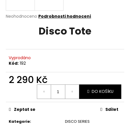
a
j
Průměrné
Neohodnoceno
Podrobnosti hodnocení
í
hodnocení
Disco Tote
produktu
t
je
?
0,0
z
5
hvězdiček.
Vyprodáno
Kód:
192
HLEDAT
2 290 Kč
Měrná
DO KOŠÍKU
D
cena:
o
p
Zeptat se
Sdílet
o
r
Kategorie
:
DISCO SERIES
u