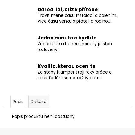
č
u
Dál od lidí, blíž k přírodě
j
Trávit méně času instalací a balením,
e
více času venku s přáteli a rodinou.
m
e
Jedna minuta a bydlíte
Zaparkujte a během minuty je stan
rozložený.
XCOVER
2.0
55
Kvalita, kterou oceníte
000
Za stany iKamper stojí roky práce a
Kč
soustředění se na každý detail.
Původně:
65
000
Kč
Popis
Diskuze
Popis produktu není dostupný
Z