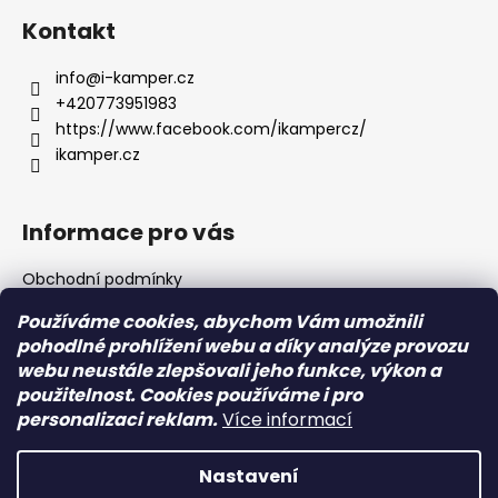
á
Kontakt
p
a
info
@
i-kamper.cz
t
+420773951983
í
https://www.facebook.com/ikampercz/
ikamper.cz
Informace pro vás
Obchodní podmínky
Podmínky ochrany osobních údajů
Používáme cookies, abychom Vám umožnili
pohodlné prohlížení webu a díky analýze provozu
webu neustále zlepšovali jeho funkce, výkon a
Přijímáme online platby
použitelnost. Cookies používáme i pro
personalizaci reklam.
Více informací
Nastavení