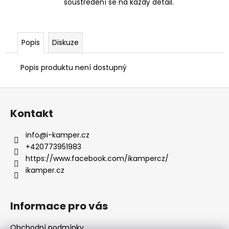
soustředění se na každý detail.
Popis
Diskuze
Popis produktu není dostupný
Z
á
Kontakt
p
a
info
@
i-kamper.cz
t
+420773951983
í
https://www.facebook.com/ikampercz/
ikamper.cz
Informace pro vás
Obchodní podmínky