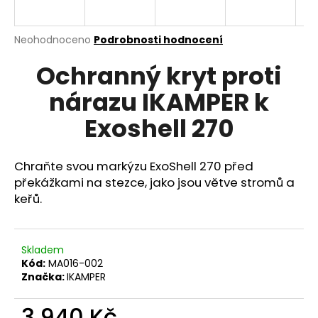
a
j
Průměrné
Neohodnoceno
Podrobnosti hodnocení
í
hodnocení
Ochranný kryt proti
produktu
t
je
?
nárazu IKAMPER k
0,0
z
Exoshell 270
5
hvězdiček.
Chraňte svou markýzu ExoShell 270 před
HLEDAT
překážkami na stezce, jako jsou větve stromů a
keřů.
D
o
Skladem
p
Kód:
MA016-002
o
Značka:
IKAMPER
r
u
3 940 Kč