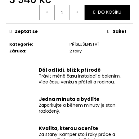
č
u
Měrná
DO KOŠÍKU
cena:
j
e
m
Zeptat se
Sdílet
e
Kategorie
:
PŘÍSLUŠENSTVÍ
Záruka
:
2 roky
SKYCAMP
3.0
MINI
PRO
Dál od lidí, blíž k přírodě
2
Trávit méně času instalací a balením,
OSOBY
více času venku s přáteli a rodinou.
76
500
Kč
Jedna minuta a bydlíte
Původně:
Zaparkujte a během minuty je stan
85
rozložený.
000
Kč
Kvalita, kterou oceníte
Za stany iKamper stojí roky práce a