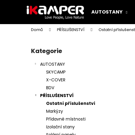
K
Přejít
na
o
AUTOSTANY
obsah
Zpět
Zpět
š
do
do
í
Domů
PŘÍSLUŠENSTVÍ
Ostatní příslušenst
k
obchodu
obchodu
P
o
Kategorie
Přeskočit
s
kategorie
t
AUTOSTANY
r
SKYCAMP
a
X-COVER
n
BDV
n
PŘÍSLUŠENSTVÍ
í
Ostatní příslušenství
p
Markýzy
a
Přídavné místnosti
n
Izolační stany
e
Solární panely