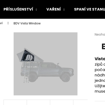
PŘÍSLUŠENSTVÍ
VAŘENÍ
SPANÍ VE STAN
ví
BDV Vista Window
Co potřebujete najít?
Průmě
Neoh
hodno
produ
HLEDAT
je
0,0
z
Vist
5
Doporučujeme
zipů 
hvězdi
počas
nádh
jedna
Užijt
musel