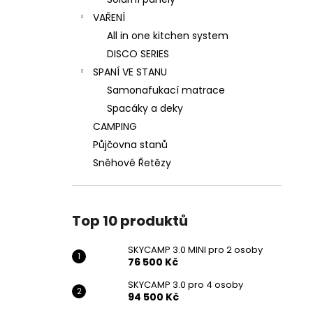
SKYCAMP 3.0 MINI PRO 2 OSOBY
l
VAŘENÍ
76 500 Kč
Původně:
85 000 Kč
All in one kitchen system
DISCO SERIES
SPANÍ VE STANU
Samonafukací matrace
Spacáky a deky
CAMPING
Půjčovna stanů
Sněhové Řetězy
Top 10 produktů
SKYCAMP 3.0 MINI pro 2 osoby
76 500 Kč
SKYCAMP 3.0 pro 4 osoby
94 500 Kč