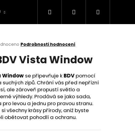
Hledat
Přihlášení
Nákupní
U
CAMPING
Půjčovna stanů
Sněhové Ř
košík
rné
odnoceno
Podrobnosti hodnocení
cení
BDV Vista Window
ktu
a Window
se připevňuje k
BDV
pomocí
a suchých zipů. Chrání vás před nepřízní
ček.
í, ale zároveň propustí světlo a
erné výhledy. Prodává se jako sada,
 pro levou a jednu pro pravou stranu.
e si všechny krásy přírody, aniž byste
i obětovat pohodlí a ochranu.
Následující