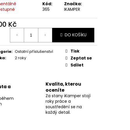
entálně
Kód:
Značka:
stupné
365
IKAMPER
0 Kč
800 Kč
ná
DO KOŠÍKU
:
Tisk
gorie
:
Ostatní příslušenství
ka
:
2 roky
Zeptat se
Sdílet
Kvalita, kterou
ta a
oceníte
Za stany iKamper stojí
 během
roky práce a
n
soustředění se na
každý detail.