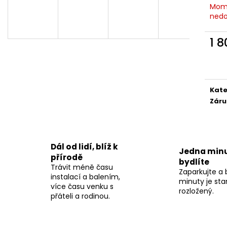
SKYCAMP 3.0 PRO 4 OSOBY
XCOVER 2.0
Mom
94 500 Kč
55 000 Kč
nedo
Původně:
105 000 Kč
Původně:
65 00
1 
Měr
cena
Kate
Záru
Dál od lidí, blíž k
Jedna minu
přírodě
bydlíte
Trávit méně času
Zaparkujte a
instalací a balením,
minuty je sta
více času venku s
rozložený.
přáteli a rodinou.