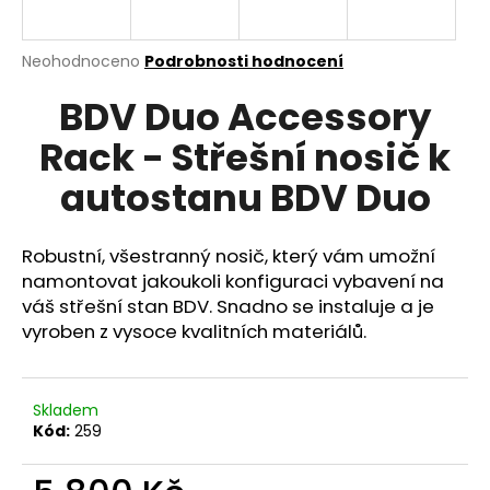
a
j
Průměrné
Neohodnoceno
Podrobnosti hodnocení
í
hodnocení
BDV Duo Accessory
produktu
t
je
?
Rack - Střešní nosič k
0,0
z
autostanu BDV Duo
5
hvězdiček.
Robustní, všestranný nosič, který vám umožní
HLEDAT
namontovat jakoukoli konfiguraci vybavení na
váš střešní stan BDV. Snadno se instaluje a je
vyroben z vysoce kvalitních materiálů.
D
o
p
Skladem
o
Kód:
259
r
u