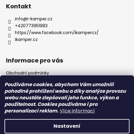
á
Kontakt
p
a
info
@
i-kamper.cz
t
+420773951983
í
https://www.facebook.com/ikampercz/
ikamper.cz
Informace pro vás
Obchodní podmínky
Podmínky ochrany osobních údajů
Používáme cookies, abychom Vám umožnili
pohodlné prohlížení webu a díky analýze provozu
webu neustále zlepšovali jeho funkce, výkon a
Přijímáme online platby
použitelnost. Cookies používáme i pro
personalizaci reklam.
Více informací
Nastavení