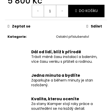
5 800 Kč
č
u
Měrná
DO KOŠÍKU
j
cena:
e
m
Zeptat se
Sdílet
e
Kategorie
:
Ostatní příslušenství
SKYCAMP
4.0
PRO
Dál od lidí, blíž k přírodě
4
Trávit méně času instalací a balením,
OSOBY
více času venku s přáteli a rodinou.
125
000
Kč
Jedna minuta a bydlíte
Zaparkujte a během minuty je stan
rozložený.
Kvalita, kterou oceníte
Za stany iKamper stojí roky práce a
soustředění se na každý detail.