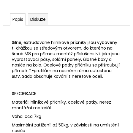
Popis
Diskuze
Silné, extrudované hliníkové příčníky jsou vybaveny
t-drážkou se středovým otvorem, do kterého na
šroub M8 pro přímou montáž příslušenství, jako jsou
vyprošťovací pásy, solární panely, úložné boxy a
nosiče na kola. Ocelové patky příčníku se přišroubují
přímo k T-profilům na nosném rámu autostanu
BDV. Sada obsahuje kování z nerezové oceli.
SPECIFIKACE
Materiál: hliníkové příčníky, ocelové patky, nerez
montážní materiál
Váha:
cca 7kg
Maximální zatížení:
až 50kg, v závislosti na umístění
nosiče