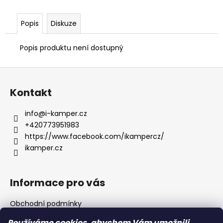
Popis
Diskuze
Popis produktu není dostupný
Z
á
Kontakt
p
a
info
@
i-kamper.cz
t
+420773951983
í
https://www.facebook.com/ikampercz/
ikamper.cz
Informace pro vás
Obchodní podmínky
Podmínky ochrany osobních údajů
Používáme cookies, abychom Vám umožnili