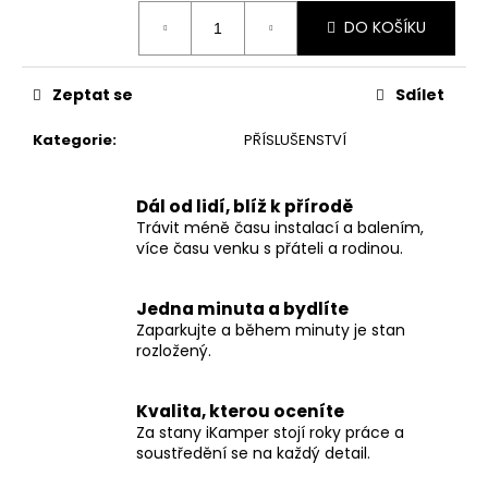
č
Měrná
u
DO KOŠÍKU
cena:
j
e
Zeptat se
Sdílet
m
e
Kategorie
:
PŘÍSLUŠENSTVÍ
SKYCAMP
4.0
Dál od lidí, blíž k přírodě
PRO
Trávit méně času instalací a balením,
3
více času venku s přáteli a rodinou.
OSOBY
115
000
Jedna minuta a bydlíte
Kč
Zaparkujte a během minuty je stan
rozložený.
Kvalita, kterou oceníte
Za stany iKamper stojí roky práce a
soustředění se na každý detail.