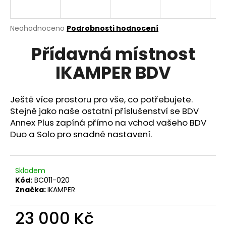
a
j
Průměrné
Neohodnoceno
Podrobnosti hodnocení
í
hodnocení
Přídavná místnost
produktu
t
je
?
IKAMPER BDV
0,0
z
5
hvězdiček.
Ještě více prostoru pro vše, co potřebujete.
Stejně jako naše ostatní příslušenství se BDV
HLEDAT
Annex Plus zapíná přímo na vchod vašeho BDV
Duo a Solo pro snadné nastavení.
D
o
Skladem
Kód:
BC011-020
p
Značka:
IKAMPER
o
r
23 000 Kč
u