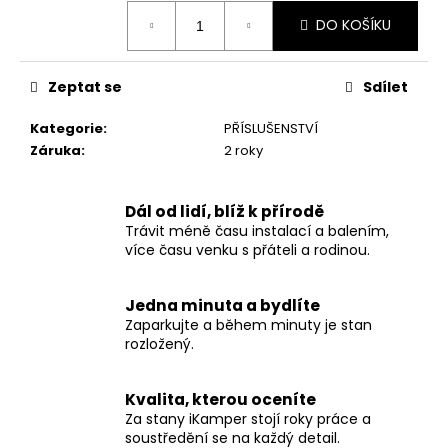
č
Měrná
u
DO KOŠÍKU
cena:
j
e
Zeptat se
Sdílet
m
e
Kategorie
:
PŘÍSLUŠENSTVÍ
Záruka
:
2 roky
SKYCAMP
4.0
PRO
Dál od lidí, blíž k přírodě
2
Trávit méně času instalací a balením,
OSOBY
více času venku s přáteli a rodinou.
105
000
Kč
Jedna minuta a bydlíte
Zaparkujte a během minuty je stan
rozložený.
Kvalita, kterou oceníte
Za stany iKamper stojí roky práce a
soustředění se na každý detail.