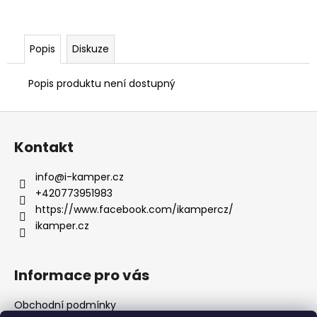
Popis
Diskuze
Popis produktu není dostupný
Z
á
Kontakt
p
a
info
@
i-kamper.cz
t
+420773951983
í
https://www.facebook.com/ikampercz/
ikamper.cz
Informace pro vás
Obchodní podmínky