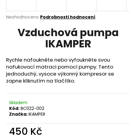
a
j
Průměrné
Neohodnoceno
Podrobnosti hodnocení
í
hodnocení
Vzduchová pumpa
produktu
t
je
?
IKAMPER
0,0
z
5
hvězdiček.
Rychle nafoukněte nebo vyfoukněte svou
nafukovací matraci pomocí pumpy. Tento
HLEDAT
jednoduchý, vysoce výkonný kompresor se
zapne kliknutím na tlačítko.
D
o
Skladem
Kód:
BC022-002
p
Značka:
IKAMPER
o
r
450 Kč
u